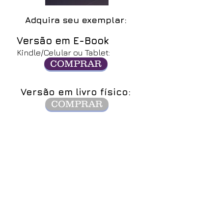
Adquira seu exemplar:
Versão em E-Book
Kindle/Celular ou Tablet:
COMPRAR
Versão em livro físico:
COMPRAR
Este livro interpreta e traduz os
requisitos da LGPD para uma
linguagem acessível aos
dirigentes das organizações
religiosas.
Portanto capacita os pastores,
líderes, presbíteros, gestores,
membros da diretoria