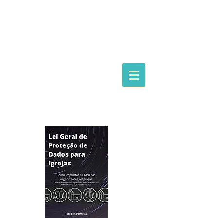
JLPameira
Advocacia Empresarial
Do zero ao 1º projeto de adequação