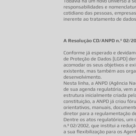
Todavia há um novo universo a se
responsabilidades e nomenclatur
cotidiano das pessoas, empresas,
inerente ao tratamento de dados
A Resolução CD/ANPD n.º 02/2002
Conforme já esperado e devidame
de Proteção de Dados [LGPD] d
acomodar os seus objetivos e exi
existente, mas também aos orga
desenvolvimento.
Nesta linha, a ANPD (Agência Na
de sua agenda regulatória, vem 
estrutura inicialmente criada pe
constituição, a ANPD já criou fór
orientativos, manuais, document
diretor para a regulamentação de
Dentre os atos regulatórios, u
n.º 02/2002, que institui a reduç
a sua flexibilização para os Ag