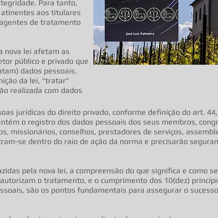
egridade. Para tanto,
atinentes aos titulares
 agentes de tratamento
a nova lei afetam as
etor público e privado que
atam) dados pessoais.
ição da lei, “tratar”
ção realizada com dados
as jurídicas do direito privado, conforme definição do art. 44, 
mantém o registro dos dados pessoais dos seus membros, congre
ros, missionários, conselhos, prestadores de serviços, assembl
ntram-se dentro do raio de ação da norma e precisarão segura
zidas pela nova lei, a compreensão do que significa e como s
 autorizam o tratamento, e o cumprimento dos 10(dez) princíp
soais, são os pontos fundamentais para assegurar o sucesso