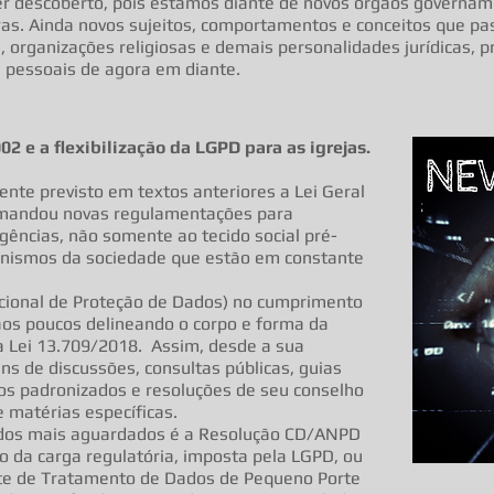
r descoberto, pois estamos diante de novos órgãos governamen
as. Ainda novos sujeitos, comportamentos e conceitos que pas
 organizações religiosas e demais personalidades jurídicas, 
 pessoais de agora em diante.
 e a flexibilização da LGPD para as igrejas.
nte previsto em textos anteriores a Lei Geral
emandou novas regulamentações para
gências, não somente ao tecido social pré-
nismos da sociedade que estão em constante
cional de Proteção de Dados) no cumprimento
aos poucos delineando o corpo e forma da
la Lei 13.709/2018. Assim, desde a sua
uns de discussões, consultas públicas, guias
os padronizados e resoluções de seu conselho
 matérias específicas.
m dos mais aguardados é a Resolução CD/ANPD
ão da carga regulatória, imposta pela LGPD, ou
ente de Tratamento de Dados de Pequeno Porte