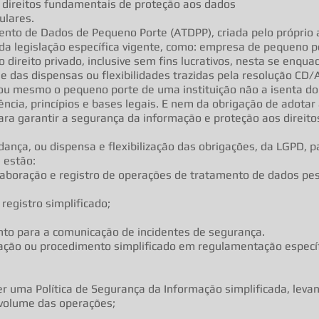
s direitos fundamentais de proteção aos dados
ulares.
ento de Dados de Pequeno Porte (ATDPP), criada pelo próprio 
ma da legislação específica vigente, como: empresa de pequeno 
direito privado, inclusive sem fins lucrativos, nesta se enqua
ie das dispensas ou flexibilidades trazidas pela resolução CD
a ou mesmo o pequeno porte de uma instituição não a isenta 
ncia, princípios e bases legais. E nem da obrigação de adotar
ara garantir a segurança da informação e proteção aos direitos
dança, ou dispensa e flexibilização das obrigações, da LGPD,
 estão:
elaboração e registro de operações de tratamento de dados pe
egistro simplificado;
ento para a comunicação de incidentes de segurança.
zação ou procedimento simplificado em regulamentação específ
ecer uma Política de Segurança da Informação simplificada, lev
 volume das operações;