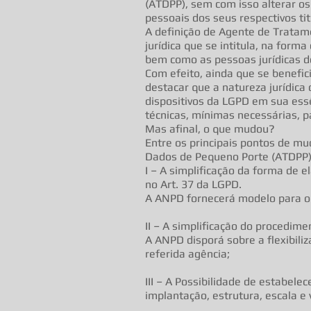
(ATDPP), sem com isso alterar o
pessoais dos seus respectivos tit
A definição de Agente de Tratam
jurídica que se intitula, na for
bem como as pessoas jurídicas do 
Com efeito, ainda que se benefic
destacar que a natureza jurídic
dispositivos da LGPD em sua essê
técnicas, mínimas necessárias, p
Mas afinal, o que mudou?
Entre os principais pontos de mu
Dados de Pequeno Porte (ATDPP)
I – A simplificação da forma de 
no Art. 37 da LGPD.
A ANPD fornecerá modelo para o r
II – A simplificação do procedim
A ANPD disporá sobre a flexibili
referida agência;
III – A Possibilidade de estabel
implantação, estrutura, escala e