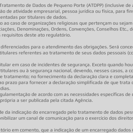
Tratamento de Dados de Pequeno Porte (ATDPP) (inclusive de a
o de atividade empresarial, pessoa jurídica ou física, para fi
entadas por titulares de dados.
do ao caso de organizações religiosas que pertençam ou sejam 
ociações, Denominações, Ordens, Convenções, Conselhos Etc.,
 requisitos deste ato regulatório.
 diferenciados para o atendimento das obrigações. Será conc
 titulares referentes ao tratamento de seus dados pessoais (co
tular em caso de incidentes de segurança. Exceto quando ho
s titulares ou à segurança nacional, devendo, nesses casos, a
 tratamento; no fornecimento da declaração clara e completa p
 ao prazo para fornecer a declaração simplificada de que trata o
dias.
egulamentação de acordo com as necessidades específicas de 
rópria a ser publicada pela citada Agência.
de da indicação do encarregado pelo tratamento de dados pess
ibilizar um canal de comunicação para o exercício dos direitos
latório em comento, que a indicação de um encarregado dados 