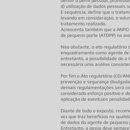
definir o perfil pessoal, profiss
d) utilização de dados pessoais 
E sequência, define que o tratam
levando em consideração, o volu
tratamento realizado.
Acrescenta também que a ANPD po
de pequeno porte (ATDPP) na aval
Não obstante, o ato regulatório 
enquadramento como agente de pe
entretanto, a possibilidade de a
necessária uma análise consisten
Por fim o Ato regulatório (CD/A
prevenção e segurança divulgadas
demais regulamentações será cons
considerado esforço positivo e 
aplicação de eventuais penalida
Diante de todo o exposto, recom
vez que traz benefícios na qualid
de dados do agente de pequeno p
Entretanto, a igreja deve sempre f