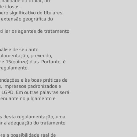
onalidade do titular; ou
de idosos.
o significativo de titulares,
 extensão geográfica do
xiliar os agentes de tratamento
nálise de seu auto
gulamentação, prevendo,
e 15(quinze) dias. Portanto, é
 regulamento.
endações e às boas práticas de
s, impressos padronizados e
a LGPD. Em outras palavras será
atenuante no julgamento e
vos desta regulamentação, uma
izar a adequação do tratamento
bre a possibilidade real de