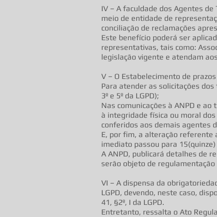
IV – A faculdade dos Agentes de 
meio de entidade de representaçã
conciliação de reclamações apres
Este benefício poderá ser aplica
representativas, tais como: Ass
legislação vigente e atendam aos
V – O Estabelecimento de prazos
Para atender as solicitações dos
3º e 5º da LGPD);
Nas comunicações à ANPD e ao ti
à integridade física ou moral do
conferidos aos demais agentes de
E, por fim, a alteração referente
imediato passou para 15(quinze) 
A ANPD, publicará detalhes de r
serão objeto de regulamentação p
VI – A dispensa da obrigatorieda
LGPD, devendo, neste caso, dispon
41, §2º, I da LGPD.
Entretanto, ressalta o Ato Regu