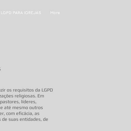
- LGPD PARA IGREJAS
More
s
uzir os requisitos da LGPD
zações religiosas. Em
 pastores, líderes,
a e até mesmo outros
er, com eficácia, as
 de suas entidades, de