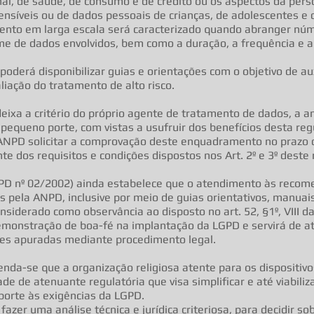
ional, de saúde, de consumo e de crédito ou os aspectos da pers
sensíveis ou de dados pessoais de crianças, de adolescentes e 
ento em larga escala será caracterizado quando abranger númer
me de dados envolvidos, bem como a duração, a frequência e a
derá disponibilizar guias e orientações com o objetivo de au
iação do tratamento de alto risco.
deixa a critério do próprio agente de tratamento de dados, a a
queno porte, com vistas a usufruir dos benefícios desta re
 ANPD solicitar a comprovação deste enquadramento no prazo d
te dos requisitos e condições dispostos nos Art. 2º e 3º deste
NPD nº 02/2002) ainda estabelece que o atendimento às recom
 pela ANPD, inclusive por meio de guias orientativos, manuai
iderado como observância ao disposto no art. 52, §1º, VIII d
demonstração de boa-fé na implantação da LGPD e servirá de 
des apuradas mediante procedimento legal.
enda-se que a organização religiosa atente para os dispositi
ade de atenuante regulatória que visa simplificar e até viabil
orte às exigências da LGPD.
azer uma análise técnica e jurídica criteriosa, para decidir so