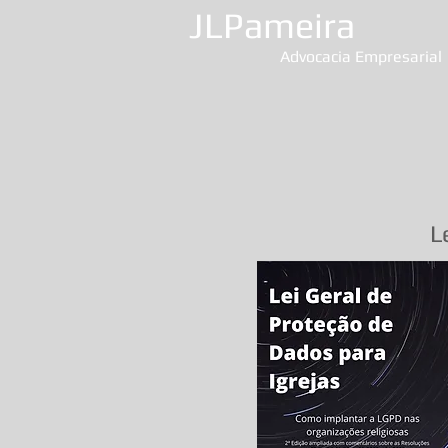
JLPameira
Advocacia Empresarial
L