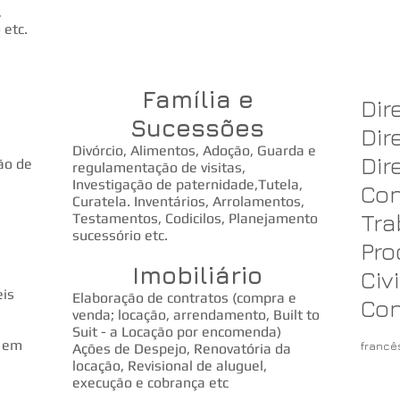
,
 etc.
Família e
Dir
Sucessões
Dir
Divórcio, Alimentos, Adoção, Guarda e
Dir
ção de
regulamentação de visitas,
Investigação de paternidade,Tutela,
Con
Curatela. Inventários, Arrolamentos,
Tra
Testamentos, Codicilos, Planejamento
sucessório etc.
Pro
Imobiliário
Civi
eis
Elaboração de contratos (compra e
Con
venda; locação, arrendamento, Built to
Suit - a Locação por encomenda)
s em
francê
Ações de Despejo, Renovatória da
locação, Revisional de aluguel,
execução e cobrança
etc