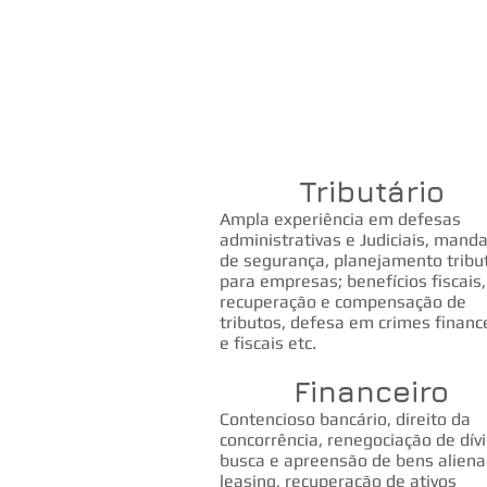
Assessoria e Consultoria juríd
abrangendo todas as áreas do
atividades específicas de ca
Direito: Societário, Tributário
Administrativo,Imobiliário, Civ
Contencioso-Bancário, etc.
Tributário
Ampla experiência em defesas
administrativas e Judiciais, mand
de segurança, planejamento tribu
para empresas; benefícios fiscais,
recuperação e compensação de
tributos, defesa em crimes financ
e fiscais etc.
Financeiro
Contencioso bancário, direito da
concorrência, renegociação de dív
busca e apreensão de bens aliena
leasing, recuperação de ativos