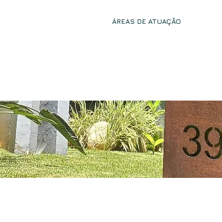
INÍCIO
A FIRMA
ÁREAS DE ATUAÇÃO
LIVRO 
UAÇÃO
LI
Marq