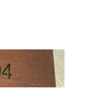
- LGPD PARA IGREJAS
More
GUE
ue uma consulta