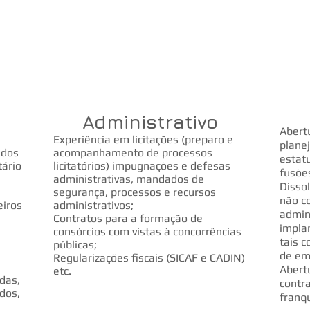
ica especializada, preventiva e contenciosa,
12
 universo empresarial; com adaptações às
da cliente. Atuando notadamente nos ramos do
12
, Comercial/Empresarial, Constitucional,
il, Criminal-Fiscal, Trabalhista-Empresarial,
Administrativo
Abert
Experiência em licitações (preparo e
plane
ados
acompanhamento de processos
estatu
tário
licitatórios) impugnações e defesas
fusões
administrativas, mandados de
Disso
segurança, processos e recursos
não co
eiros
administrativos;
admini
Contratos para a formação de
impla
consórcios com vistas à concorrências
tais 
públicas;
de emp
Regularizações fiscais (SICAF e CADIN)
Abert
etc.
idas,
contr
dos,
franqu