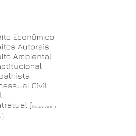
eito Econômico
eitos Autorais
eito Ambiental
stitucional
balhista
cessual Civil
l
tratual (
inclusive em
)
s