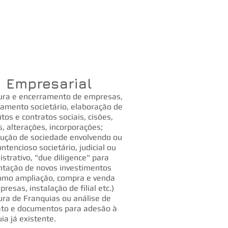
 3921-1781 ou
 98124 -3439
Empresarial
ura e encerramento de empresas,
jamento societário, elaboração de
tos e contratos sociais, cisões,
, alterações, incorporações;
lução de sociedade envolvendo ou
ntencioso societário, judicial ou
strativo, "due diligence" para
ntação de novos investimentos
como ampliação, compra e venda
resas, instalação de filial etc.)
ura de Franquias ou análise de
ato e documentos para adesão à
ia já existente.