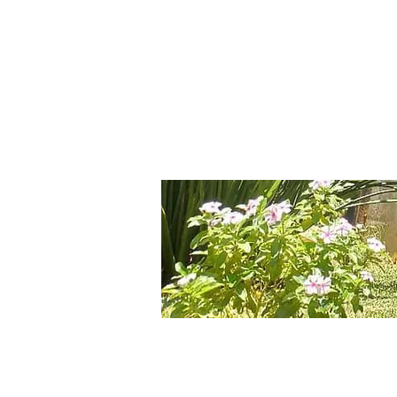
JLPameira
Advocacia Empresarial
ÁREAS DE AT